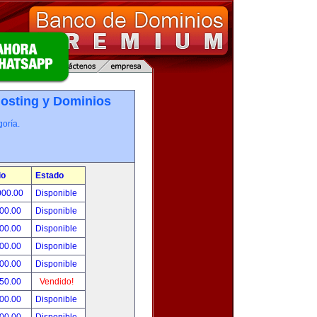
osting y Dominios
oría.
io
Estado
000.00
Disponible
800.00
Disponible
500.00
Disponible
000.00
Disponible
000.00
Disponible
950.00
Vendido!
500.00
Disponible