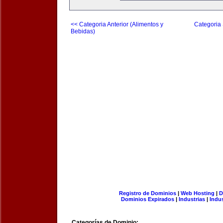
<< Categoria Anterior (Alimentos y
Categoria 
Bebidas)
Registro de Dominios
|
Web Hosting
|
D
Dominios Expirados
|
Industrias
|
Indu
Categorías de Dominio: