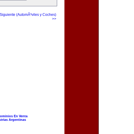
Siguiente (AutomÃ³viles y Coches)
>>
ominios En Venta
strias Argentinas