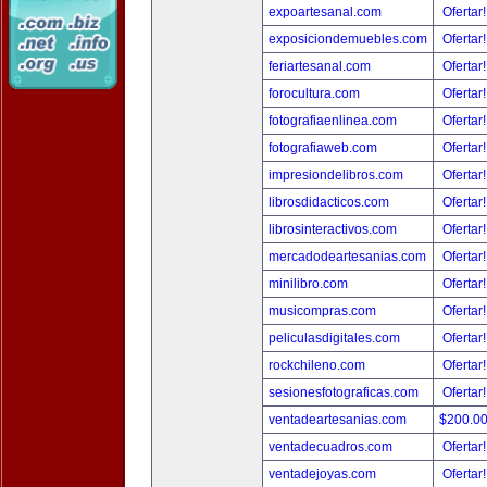
expoartesanal.com
Ofertar
exposiciondemuebles.com
Ofertar
feriartesanal.com
Ofertar
forocultura.com
Ofertar
fotografiaenlinea.com
Ofertar
fotografiaweb.com
Ofertar
impresiondelibros.com
Ofertar
librosdidacticos.com
Ofertar
librosinteractivos.com
Ofertar
mercadodeartesanias.com
Ofertar
minilibro.com
Ofertar
musicompras.com
Ofertar
peliculasdigitales.com
Ofertar
rockchileno.com
Ofertar
sesionesfotograficas.com
Ofertar
ventadeartesanias.com
$200.0
ventadecuadros.com
Ofertar
ventadejoyas.com
Ofertar