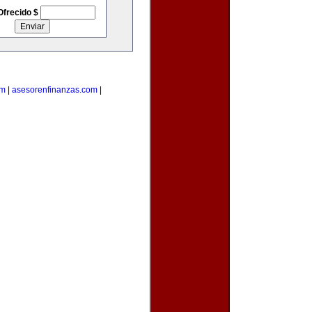
Ofrecido $
om
|
asesorenfinanzas.com
|