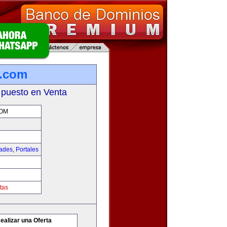
s.com
 puesto en Venta
COM
dades
,
Portales
tas
ealizar una Oferta