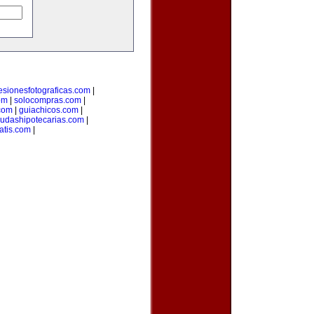
esionesfotograficas.com
|
om
|
solocompras.com
|
com
|
guiachicos.com
|
udashipotecarias.com
|
atis.com
|