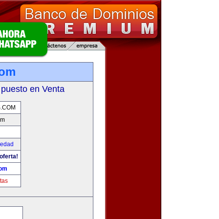
com
 puesto en Venta
S.COM
om
iedad
oferta!
com
tas