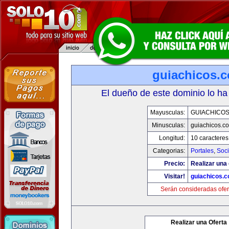
guiachicos.
El dueño de este dominio lo ha
Mayusculas:
GUIACHICO
Minusculas:
guiachicos.c
Longitud:
10 caracteres
Categorias:
Portales
,
Soc
Precio:
Realizar una 
Visitar!
guiachicos.
Serán consideradas ofer
Realizar una Oferta