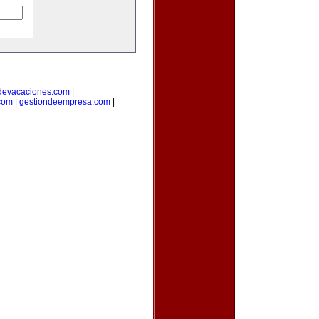
devacaciones.com
|
.com
|
gestiondeempresa.com
|