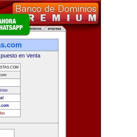
as.com
 puesto en Venta
STAS.COM
.com
icias
ta!
s.com
tas