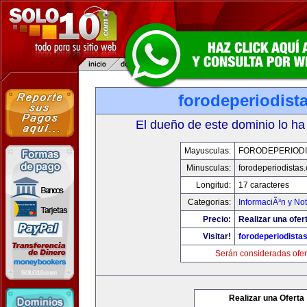
forodeperiodist
El dueño de este dominio lo ha
Mayusculas:
FORODEPERIODI
Minusculas:
forodeperiodistas
Longitud:
17 caracteres
Categorias:
InformaciÃ³n y Not
Precio:
Realizar una ofer
Visitar!
forodeperiodista
Serán consideradas ofer
Realizar una Oferta