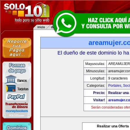
areamujer.c
El dueño de este dominio lo ha
Mayusculas:
AREAMUJER
Minusculas:
areamujer.co
Longitud:
9 caracteres
Categorias:
Portales
,
Soc
Precio:
Realizar una 
Visitar!
areamujer.c
Serán consideradas ofer
Realizar una Oferta