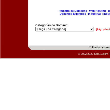
Registro de Dominios
|
Web Hosting
|
D
Dominios Expirados
|
Industrias
|
Indu
Categorías de Dominio:
[Pág. princi
** Precios expre
© 2002/2022 Solo10.com