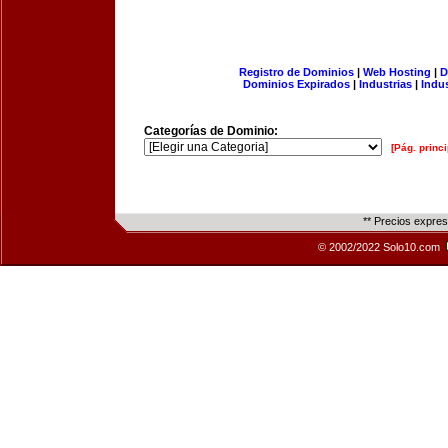
Registro de Dominios
|
Web Hosting
|
D
Dominios Expirados
|
Industrias
|
Indu
Categorías de Dominio:
[Pág. princi
** Precios expre
© 2002/2022 Solo10.com