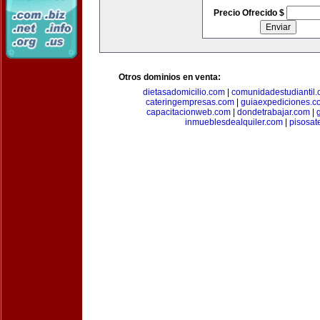
Precio Ofrecido $
Otros dominios en venta:
dietasadomicilio.com
|
comunidadestudiantil
cateringempresas.com
|
guiaexpediciones.c
capacitacionweb.com
|
dondetrabajar.com
|
inmueblesdealquiler.com
|
pisosat