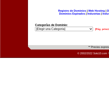
Registro de Dominios
|
Web Hosting
|
D
Dominios Expirados
|
Industrias
|
Indu
Categorías de Dominio:
[Pág. princi
** Precios expre
© 2002/2022 Solo10.com