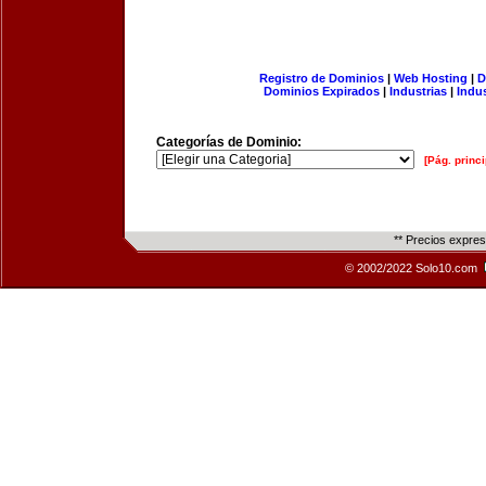
Registro de Dominios
|
Web Hosting
|
D
Dominios Expirados
|
Industrias
|
Indu
Categorías de Dominio:
[Pág. princi
** Precios expre
© 2002/2022 Solo10.com