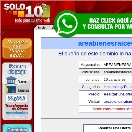
areabienesraic
El dueño de este dominio lo ha
Mayusculas:
AREABIENESRA
Minusculas:
areabienesraice
Longitud:
16 caracteres
Categorias:
Inmuebles y Pro
Precio:
Realizar una ofer
Visitar!
areabienesraice
Serán consideradas ofer
Realizar una Oferta