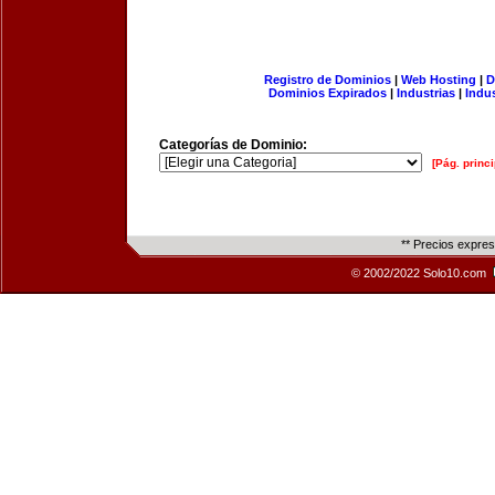
Registro de Dominios
|
Web Hosting
|
D
Dominios Expirados
|
Industrias
|
Indu
Categorías de Dominio:
[Pág. princi
** Precios expre
© 2002/2022 Solo10.com