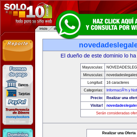
novedadeslegal
El dueño de este dominio lo ha
Mayusculas:
NOVEDADESLEG
Minusculas:
novedadeslegale
Longitud:
16 caracteres
Categorias:
InformaciÃ³n y Not
Precio:
Realizar una ofer
Visitar!
novedadeslegale
Serán consideradas ofer
Realizar una Oferta