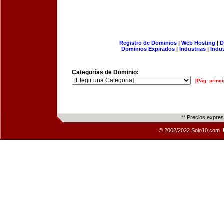
Registro de Dominios
|
Web Hosting
|
D
Dominios Expirados
|
Industrias
|
Indu
Categorías de Dominio:
[Pág. princi
** Precios expre
© 2002/2022 Solo10.com