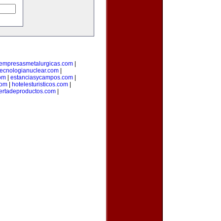
empresasmetalurgicas.com
|
tecnologianuclear.com
|
om
|
estanciasycampos.com
|
com
|
hotelesturisticos.com
|
ertadeproductos.com
|