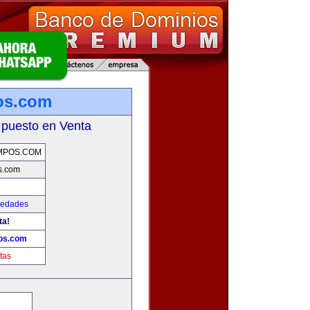
os.com
 puesto en Venta
MPOS.COM
s.com
iedades
ta!
os.com
tas