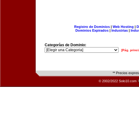
Registro de Dominios
|
Web Hosting
|
D
Dominios Expirados
|
Industrias
|
Indu
Categorías de Dominio:
[Pág. princi
** Precios expre
© 2002/2022 Solo10.com