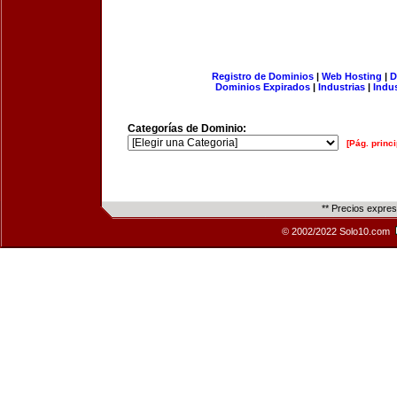
Registro de Dominios
|
Web Hosting
|
D
Dominios Expirados
|
Industrias
|
Indu
Categorías de Dominio:
[Pág. princi
** Precios expre
© 2002/2022 Solo10.com