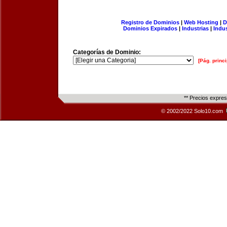
Registro de Dominios
|
Web Hosting
|
D
Dominios Expirados
|
Industrias
|
Indu
Categorías de Dominio:
[Pág. princi
** Precios expre
© 2002/2022 Solo10.com