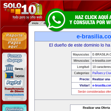
e-brasilia.c
El dueño de este dominio lo ha
Mayusculas:
E-BRASILIA
Minusculas:
e-brasilia.co
Longitud:
10 caracteres
Categorias:
PaÃ­ses y Ci
Precio:
Realizar una 
Visitar!
e-brasilia.co
Serán consideradas ofer
Realizar una Oferta