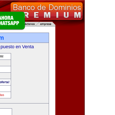
om
 puesto en Venta
OM
oferta!
tas