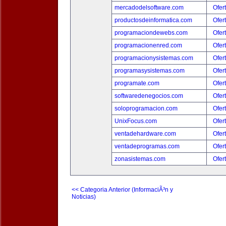
mercadodelsoftware.com
Ofer
productosdeinformatica.com
Ofer
programaciondewebs.com
Ofer
programacionenred.com
Ofer
programacionysistemas.com
Ofer
programasysistemas.com
Ofer
programate.com
Ofer
softwaredenegocios.com
Ofer
soloprogramacion.com
Ofer
UnixFocus.com
Ofer
ventadehardware.com
Ofer
ventadeprogramas.com
Ofer
zonasistemas.com
Ofer
<< Categoria Anterior (InformaciÃ³n y
Noticias)