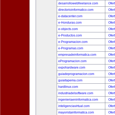
desarrollowebfreelance.com
Ofer
directorioinformatico.com
Ofer
e-datacenter.com
Ofer
e-Honduras.com
Ofer
e-objects.com
Ofer
e-Productos.com
Ofer
e-Programacion.com
Ofer
e-Programas.com
Ofer
empresadeinformatica.com
Ofer
eProgramacion.com
Ofer
expohardware.com
Ofer
guiadeprogramacion.com
Ofer
guiaitapema.com
Ofer
hardlinux.com
Ofer
industriadelsoftware.com
Ofer
ingenieriaeninformatica.com
Ofer
inteligenciavirtual.com
Ofer
mayoristainformatica.com
Ofer