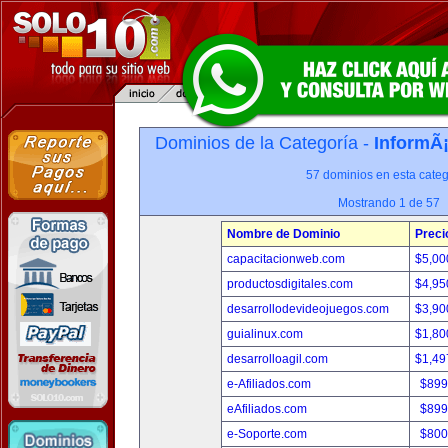
Dominios de la Categoría -
InformÃ¡
57 dominios en esta categ
Mostrando 1 de 57
Nombre de Dominio
Preci
capacitacionweb.com
$5,00
productosdigitales.com
$4,95
desarrollodevideojuegos.com
$3,90
guialinux.com
$1,80
desarrolloagil.com
$1,49
e-Afiliados.com
$899
eAfiliados.com
$899
e-Soporte.com
$800