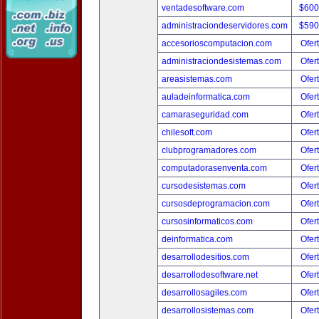
ventadesoftware.com
$600
administraciondeservidores.com
$590
accesorioscomputacion.com
Ofer
administraciondesistemas.com
Ofer
areasistemas.com
Ofer
auladeinformatica.com
Ofer
camaraseguridad.com
Ofer
chilesoft.com
Ofer
clubprogramadores.com
Ofer
computadorasenventa.com
Ofer
cursodesistemas.com
Ofer
cursosdeprogramacion.com
Ofer
cursosinformaticos.com
Ofer
deinformatica.com
Ofer
desarrollodesitios.com
Ofer
desarrollodesoftware.net
Ofer
desarrollosagiles.com
Ofer
desarrollosistemas.com
Ofer