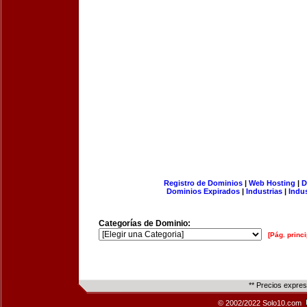
Registro de Dominios
|
Web Hosting
|
D
Dominios Expirados
|
Industrias
|
Indu
Categorías de Dominio:
[Pág. princi
** Precios expre
© 2002/2022 Solo10.com